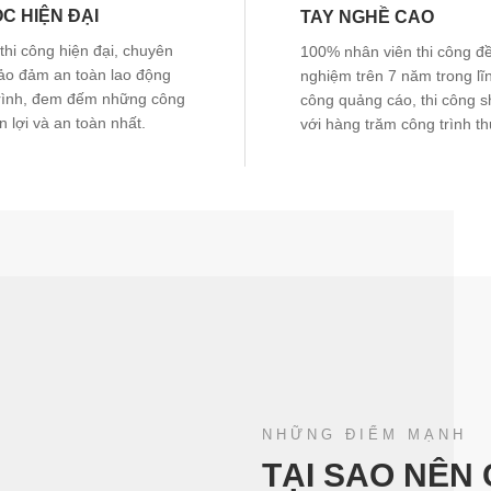
C HIỆN ĐẠI
TAY NGHỀ CAO
hi công hiện đại, chuyên
100% nhân viên thi công đề
ảo đảm an toàn lao động
nghiệm trên 7 năm trong lĩn
trình, đem đếm những công
công quảng cáo, thi công
n lợi và an toàn nhất.
với hàng trăm công trình th
NHỮNG ĐIỂM MẠNH
TẠI SAO NÊN