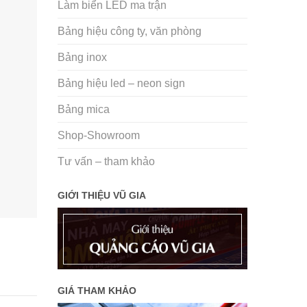
Làm biển LED ma trận
Bảng hiệu công ty, văn phòng
Bảng inox
Bảng hiệu led – neon sign
Bảng mica
Shop-Showroom
Tư vấn – tham khảo
GIỚI THIỆU VŨ GIA
GIÁ THAM KHẢO