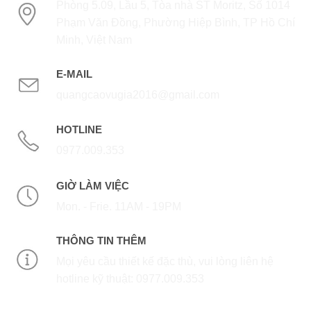
Phòng 5.09, Lầu 5, Tòa nhà ST Moritz, Số 1014
Phạm Văn Đồng, Phường Hiệp Bình, TP Hồ Chí
Minh, Việt Nam
E-MAIL
quangcaovugia2016@gmail.com
HOTLINE
0977.009.353
GIỜ LÀM VIỆC
Mon. - Frie. 11AM - 19PM
THÔNG TIN THÊM
Mọi yêu cầu thiết kế đặc thù, vui lòng liên hệ
hotline kỹ thuật: 0977.009.353