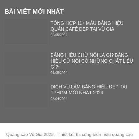
BÀI VIẾT MỚI NHẤT
TỔNG HỢP 11+ MẪU BẢNG HIỆU
QUÁN CAFÉ ĐẸP TẠI VŨ GIA
04/05/2024
BẢNG HIỆU CHỮ NỔI LÀ GÌ? BẢNG
HIỆU CỮ NỔI CÓ NHỮNG CHẤT LIỆU
GÌ?
01/05/2024
DỊCH VỤ LÀM BẢNG HIỆU ĐẸP TẠI
TPHCM MỚI NHẤT 2024
28/04/2024
Quảng cáo Vũ Gia 2023 - Thiết kế, thi công biển hiệu quảng cáo