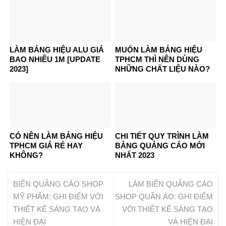
LÀM BẢNG HIỆU ALU GIÁ
MUỐN LÀM BẢNG HIỆU
BAO NHIÊU 1M [UPDATE
TPHCM THÌ NÊN DÙNG
2023]
NHỮNG CHẤT LIỆU NÀO?
CÓ NÊN LÀM BẢNG HIỆU
CHI TIẾT QUY TRÌNH LÀM
TPHCM GIÁ RẺ HAY
BẢNG QUẢNG CÁO MỚI
KHÔNG?
NHẤT 2023
BIỂN QUẢNG CÁO SHOP
LÀM BIỂN QUẢNG CÁO
MỸ PHẨM: GHI ĐIỂM VỚI
SHOP QUẦN ÁO: GHI ĐIỂM
THIẾT KẾ SÁNG TẠO VÀ
VỚI THIẾT KẾ SÁNG TẠO
HIỆN ĐẠI
VÀ HIỆN ĐẠI