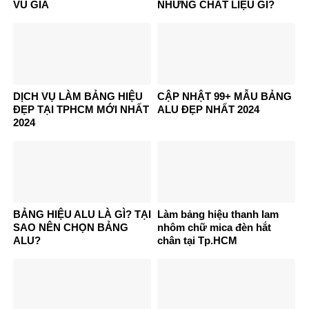
VŨ GIA
NHỮNG CHẤT LIỆU GÌ?
DỊCH VỤ LÀM BẢNG HIỆU
CẬP NHẬT 99+ MẪU BẢNG
ĐẸP TẠI TPHCM MỚI NHẤT
ALU ĐẸP NHẤT 2024
2024
BẢNG HIỆU ALU LÀ GÌ? TẠI
Làm bảng hiệu thanh lam
SAO NÊN CHỌN BẢNG
nhôm chữ mica đèn hắt
ALU?
chân tại Tp.HCM