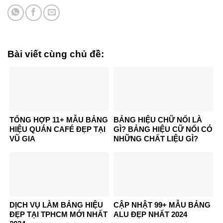
Bài viết cùng chủ đề:
TỔNG HỢP 11+ MẪU BẢNG
BẢNG HIỆU CHỮ NỔI LÀ
HIỆU QUÁN CAFÉ ĐẸP TẠI
GÌ? BẢNG HIỆU CỮ NỔI CÓ
VŨ GIA
NHỮNG CHẤT LIỆU GÌ?
DỊCH VỤ LÀM BẢNG HIỆU
CẬP NHẬT 99+ MẪU BẢNG
ĐẸP TẠI TPHCM MỚI NHẤT
ALU ĐẸP NHẤT 2024