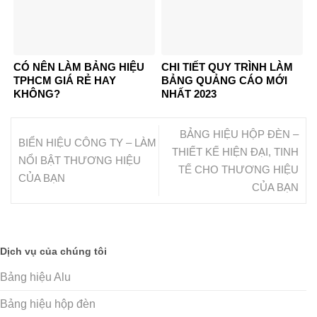
CÓ NÊN LÀM BẢNG HIỆU
CHI TIẾT QUY TRÌNH LÀM
TPHCM GIÁ RẺ HAY
BẢNG QUẢNG CÁO MỚI
KHÔNG?
NHẤT 2023
BẢNG HIỆU HỘP ĐÈN –
BIỂN HIỆU CÔNG TY – LÀM
THIẾT KẾ HIỆN ĐẠI, TINH
NỔI BẬT THƯƠNG HIỆU
TẾ CHO THƯƠNG HIỆU
CỦA BẠN
CỦA BẠN
Dịch vụ của chúng tôi
Bảng hiệu Alu
Bảng hiệu hộp đèn