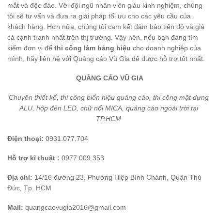
mắt và độc đáo. Với đội ngũ nhân viên giàu kinh nghiệm, chúng
tôi sẽ tư vấn và đưa ra giải pháp tối ưu cho các yêu cầu của
khách hàng. Hơn nữa, chúng tôi cam kết đảm bảo tiến độ và giá
cả cạnh tranh nhất trên thị trường. Vậy nên, nếu bạn đang tìm
kiếm đơn vị để
thi công làm bảng hiệu
cho doanh nghiệp của
mình, hãy liên hệ với Quảng cáo Vũ Gia để được hỗ trợ tốt nhất.
QUẢNG CÁO VŨ GIA
Chuyên thiết kế, thi công biển hiệu quảng cáo, thi công mặt dựng
ALU, hộp đèn LED, chữ nổi MICA, quảng cáo ngoài trời tại
TP.HCM
Điện thoại:
0931.077.704
Hỗ trợ kĩ thuật :
0977.009.353
Địa chỉ:
14/16 đường 23, Phường Hiệp Bình Chánh, Quận Thủ
Đức, Tp. HCM
Mail:
quangcaovugia2016@gmail.com