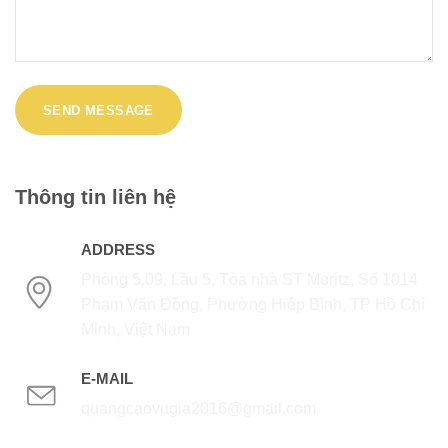
Thông tin liên hệ
ADDRESS
Phòng 5.09, Lầu 5, Tòa nhà ST Moritz, Số 1014
Phạm Văn Đồng, Phường Hiệp Bình, TP Hồ Chí
Minh, Việt Nam
E-MAIL
quangcaovugia2016@gmail.com