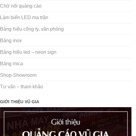
Chữ nổi quảng cáo
Làm biển LED ma trận
Bảng hiệu công ty, văn phòng
Bảng inox
Bảng hiệu led – neon sign
Bảng mica
Shop-Showroom
Tư vấn – tham khảo
GIỚI THIỆU VŨ GIA