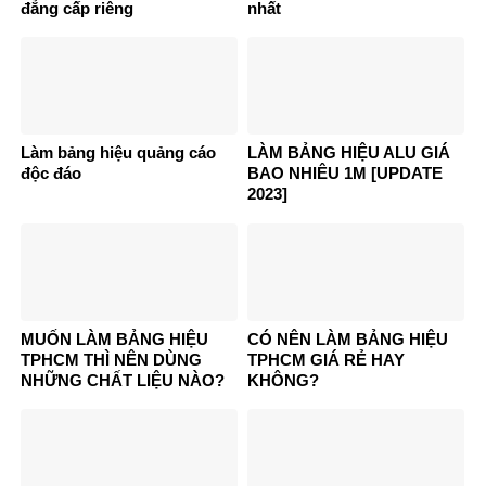
đẳng cấp riêng
nhất
Làm bảng hiệu quảng cáo
LÀM BẢNG HIỆU ALU GIÁ
độc đáo
BAO NHIÊU 1M [UPDATE
2023]
MUỐN LÀM BẢNG HIỆU
CÓ NÊN LÀM BẢNG HIỆU
TPHCM THÌ NÊN DÙNG
TPHCM GIÁ RẺ HAY
NHỮNG CHẤT LIỆU NÀO?
KHÔNG?