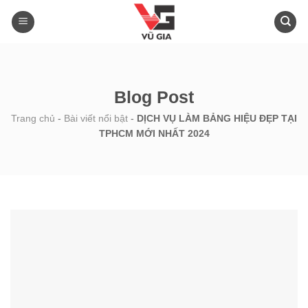
Skip
to
content
Blog Post
Trang chủ
-
Bài viết nổi bật
-
DỊCH VỤ LÀM BẢNG HIỆU ĐẸP TẠI
TPHCM MỚI NHẤT 2024