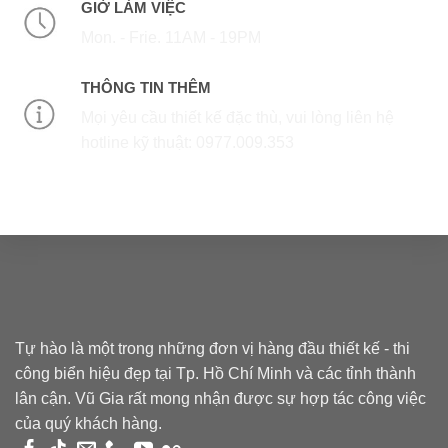
GIỜ LÀM VIỆC
Mon. - Frie. 11AM - 19PM
THÔNG TIN THÊM
Mọi yêu cầu thiết kế đặc thù, vui lòng liên hệ
hotline kỹ thuật: 0977.009.353
Tự hào là một trong những đơn vị hàng đầu thiết kế - thi
công biển hiệu đẹp tại Tp. Hồ Chí Minh và các tỉnh thành
lân cận. Vũ Gia rất mong nhận được sự hợp tác công việc
của quý khách hàng.