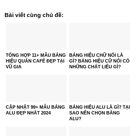
Bài viết cùng chủ đề:
TỔNG HỢP 11+ MẪU BẢNG
BẢNG HIỆU CHỮ NỔI LÀ
HIỆU QUÁN CAFÉ ĐẸP TẠI
GÌ? BẢNG HIỆU CỮ NỔI CÓ
VŨ GIA
NHỮNG CHẤT LIỆU GÌ?
CẬP NHẬT 99+ MẪU BẢNG
BẢNG HIỆU ALU LÀ GÌ? TẠI
ALU ĐẸP NHẤT 2024
SAO NÊN CHỌN BẢNG
ALU?