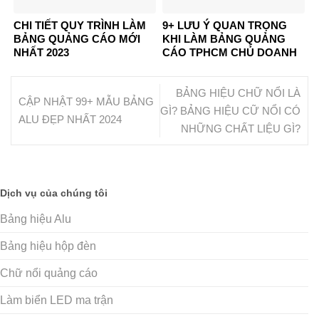
CHI TIẾT QUY TRÌNH LÀM
9+ LƯU Ý QUAN TRỌNG
BẢNG QUẢNG CÁO MỚI
KHI LÀM BẢNG QUẢNG
NHẤT 2023
CÁO TPHCM CHỦ DOANH
NGHIỆP KHÔNG NÊN BỎ
LỠ
BẢNG HIỆU CHỮ NỔI LÀ
CẬP NHẬT 99+ MẪU BẢNG
GÌ? BẢNG HIỆU CỮ NỔI CÓ
ALU ĐẸP NHẤT 2024
NHỮNG CHẤT LIỆU GÌ?
Dịch vụ của chúng tôi
Bảng hiệu Alu
Bảng hiệu hộp đèn
Chữ nổi quảng cáo
Làm biển LED ma trận