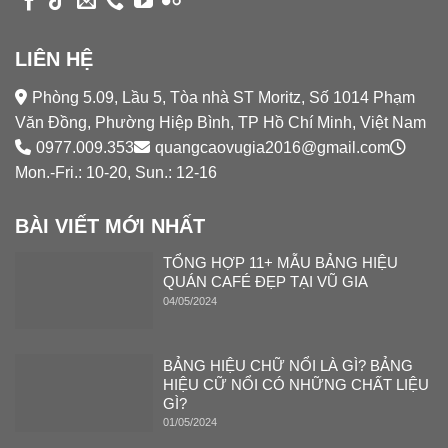
LIÊN HỆ
Phòng 5.09, Lầu 5, Tòa nhà ST Moritz, Số 1014 Phạm
Văn Đồng, Phường Hiệp Bình, TP Hồ Chí Minh, Việt Nam
0977.009.353
quangcaovugia2016@gmail.com
Mon.-Fri.: 10-20, Sun.: 12-16
BÀI VIẾT MỚI NHẤT
TỔNG HỢP 11+ MẪU BẢNG HIỆU
QUÁN CAFÉ ĐẸP TẠI VŨ GIA
04/05/2024
BẢNG HIỆU CHỮ NỔI LÀ GÌ? BẢNG
HIỆU CỮ NỔI CÓ NHỮNG CHẤT LIỆU
GÌ?
01/05/2024