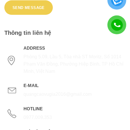
Thông tin liên hệ
ADDRESS
Phòng 5.09, Lầu 5, Tòa nhà ST Moritz, Số 1014
Phạm Văn Đồng, Phường Hiệp Bình, TP Hồ Chí
Minh, Việt Nam
E-MAIL
quangcaovugia2016@gmail.com
HOTLINE
0977.009.353