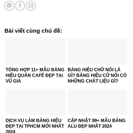
Bài viết cùng chủ đề:
TỔNG HỢP 11+ MẪU BẢNG
BẢNG HIỆU CHỮ NỔI LÀ
HIỆU QUÁN CAFÉ ĐẸP TẠI
GÌ? BẢNG HIỆU CỮ NỔI CÓ
VŨ GIA
NHỮNG CHẤT LIỆU GÌ?
DỊCH VỤ LÀM BẢNG HIỆU
CẬP NHẬT 99+ MẪU BẢNG
ĐẸP TẠI TPHCM MỚI NHẤT
ALU ĐẸP NHẤT 2024
2024