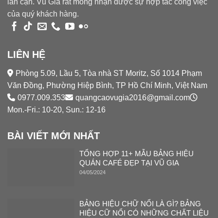
lân cận. Vũ Gia rất mong nhận được sự hợp tác công việc
của quý khách hàng.
LIÊN HỆ
Phòng 5.09, Lầu 5, Tòa nhà ST Moritz, Số 1014 Phạm
Văn Đồng, Phường Hiệp Bình, TP Hồ Chí Minh, Việt Nam
0977.009.353
quangcaovugia2016@gmail.com
Mon.-Fri.: 10-20, Sun.: 12-16
BÀI VIẾT MỚI NHẤT
TỔNG HỢP 11+ MẪU BẢNG HIỆU
QUÁN CAFÉ ĐẸP TẠI VŨ GIA
04/05/2024
BẢNG HIỆU CHỮ NỔI LÀ GÌ? BẢNG
HIỆU CỮ NỔI CÓ NHỮNG CHẤT LIỆU