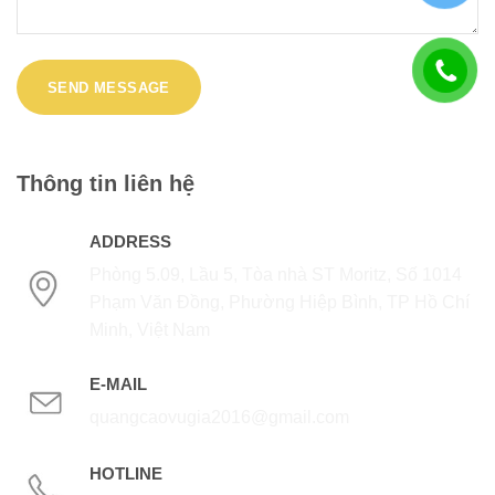
Thông tin liên hệ
ADDRESS
Phòng 5.09, Lầu 5, Tòa nhà ST Moritz, Số 1014
Phạm Văn Đồng, Phường Hiệp Bình, TP Hồ Chí
Minh, Việt Nam
E-MAIL
quangcaovugia2016@gmail.com
HOTLINE