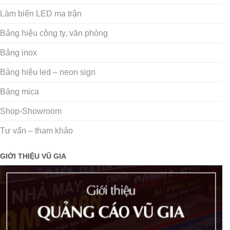
Làm biển LED ma trận
Bảng hiệu công ty, văn phòng
Bảng inox
Bảng hiệu led – neon sign
Bảng mica
Shop-Showroom
Tư vấn – tham khảo
GIỚI THIỆU VŨ GIA