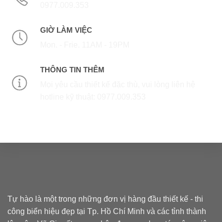
0977.009.353
GIỜ LÀM VIỆC
Mon. - Frie. 11AM - 19PM
THÔNG TIN THÊM
Mọi yêu cầu thiết kế đặc thù, vui lòng liên hệ
hotline kỹ thuật: 0977.009.353
Tự hào là một trong những đơn vị hàng đầu thiết kế - thi
công biển hiệu đẹp tại Tp. Hồ Chí Minh và các tỉnh thành