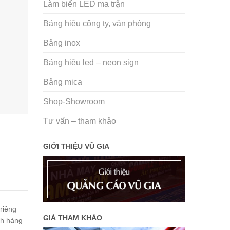
Làm biển LED ma trận
Bảng hiệu công ty, văn phòng
Bảng inox
Bảng hiệu led – neon sign
Bảng mica
Shop-Showroom
Tư vấn – tham khảo
GIỚI THIỆU VŨ GIA
riêng
GIÁ THAM KHẢO
ch hàng