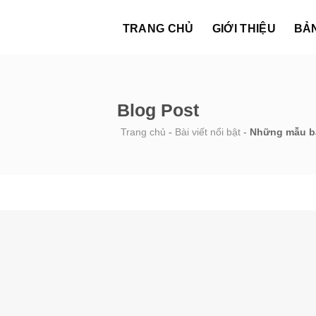
TRANG CHỦ
GIỚI THIỆU
BẢ
Blog Post
Trang chủ
-
Bài viết nổi bật
-
Những mẫu bả