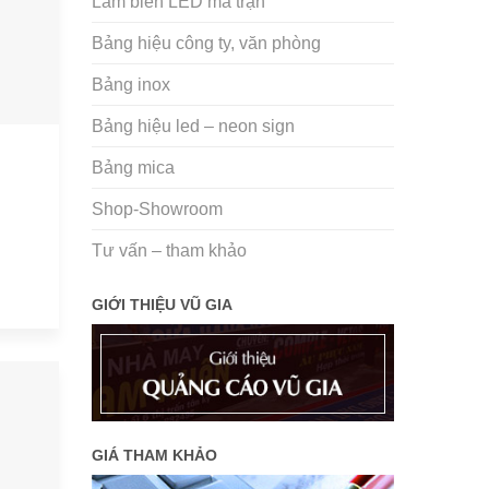
Làm biển LED ma trận
Bảng hiệu công ty, văn phòng
Bảng inox
Bảng hiệu led – neon sign
Bảng mica
Ữ
Shop-Showroom
Tư vấn – tham khảo
GIỚI THIỆU VŨ GIA
GIÁ THAM KHẢO