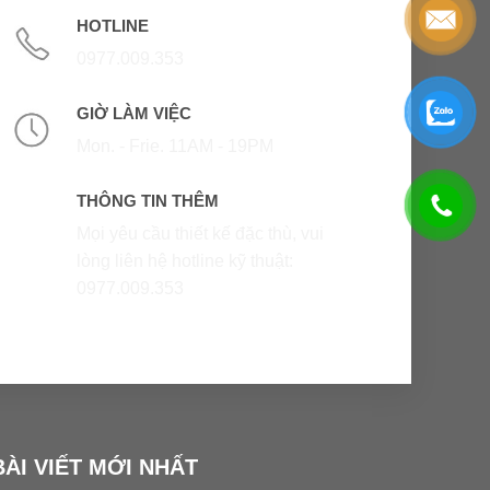
HOTLINE
0977.009.353
GIỜ LÀM VIỆC
Mon. - Frie. 11AM - 19PM
THÔNG TIN THÊM
Mọi yêu cầu thiết kế đặc thù, vui
lòng liên hệ hotline kỹ thuật:
0977.009.353
BÀI VIẾT MỚI NHẤT