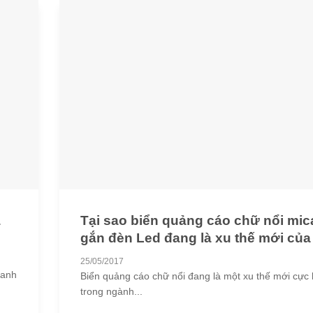
à
Tại sao biển quảng cáo chữ nổi mic
gắn đèn Led đang là xu thế mới của
quảng cáo chuyên nghiệp tại tphcm
25/05/2017
oanh
Biển quảng cáo chữ nổi đang là một xu thế mới cực 
trong ngành...