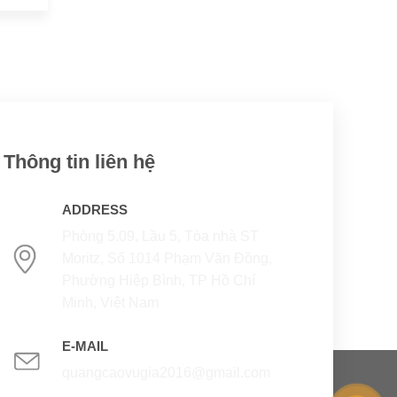
Thông tin liên hệ
ADDRESS
Phòng 5.09, Lầu 5, Tòa nhà ST
Moritz, Số 1014 Phạm Văn Đồng,
Phường Hiệp Bình, TP Hồ Chí
Minh, Việt Nam
E-MAIL
quangcaovugia2016@gmail.com