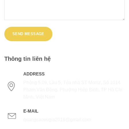
Thông tin liên hệ
ADDRESS
Phòng 5.09, Lầu 5, Tòa nhà ST Moritz, Số 1014
Phạm Văn Đồng, Phường Hiệp Bình, TP Hồ Chí
Minh, Việt Nam
E-MAIL
quangcaovugia2016@gmail.com