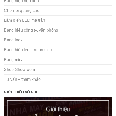
Bảng hiệu hộp đèn
Chữ nổi quảng cáo
Làm biển LED ma trận
Bảng hiệu công ty, văn phòng
Bảng inox
Bảng hiệu led – neon sign
Bảng mica
Shop-Showroom
Tư vấn – tham khảo
GIỚI THIỆU VŨ GIA