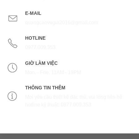
E-MAIL
quangcaovugia2016@gmail.com
HOTLINE
0977.009.353
GIỜ LÀM VIỆC
Mon. - Frie. 11AM - 19PM
THÔNG TIN THÊM
Mọi yêu cầu thiết kế đặc thù, vui lòng liên hệ
hotline kỹ thuật: 0977.009.353