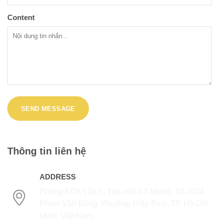
Content
Thông tin liên hệ
ADDRESS
Phòng 5.09, Lầu 5, Tòa nhà ST Moritz, Số 1014
Phạm Văn Đồng, Phường Hiệp Bình, TP Hồ Chí
Minh, Việt Nam