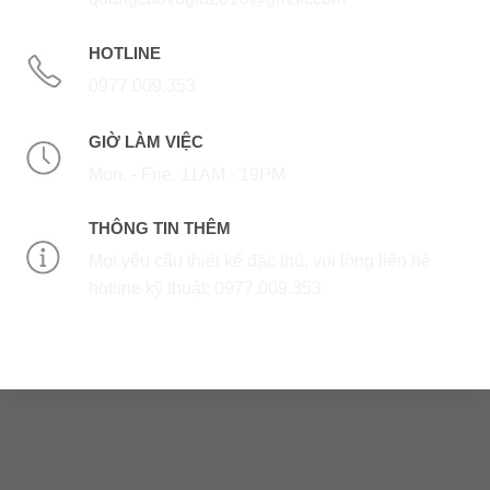
HOTLINE
0977.009.353
GIỜ LÀM VIỆC
Mon. - Frie. 11AM - 19PM
THÔNG TIN THÊM
Mọi yêu cầu thiết kế đặc thù, vui lòng liên hệ
hotline kỹ thuật: 0977.009.353