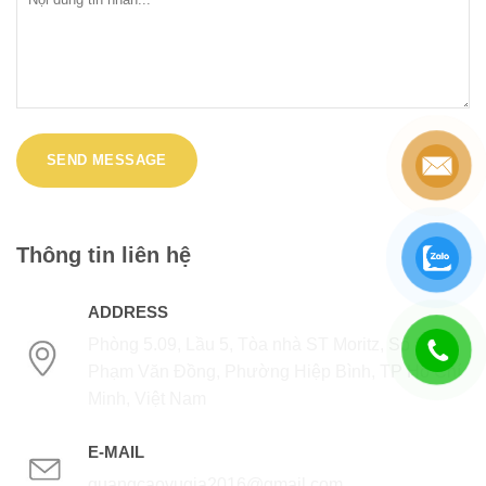
Thông tin liên hệ
ADDRESS
Phòng 5.09, Lầu 5, Tòa nhà ST Moritz, Số 1014
Phạm Văn Đồng, Phường Hiệp Bình, TP Hồ Chí
Minh, Việt Nam
E-MAIL
quangcaovugia2016@gmail.com