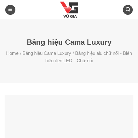
Skip
to
content
Bảng hiệu Cama Luxury
Home
/
Bảng hiệu Cama Luxury
/
Bảng hiệu alu chữ nổi
-
Biển
hiệu đèn LED
-
Chữ nổi