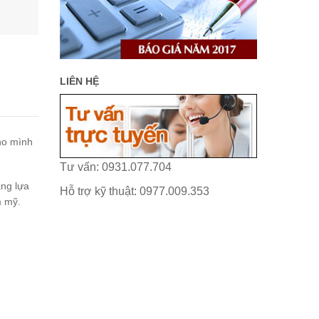
LIÊN HỆ
ho mình
Tư vấn: 0931.077.704
àng lựa
Hỗ trợ kỹ thuật: 0977.009.353
m mỹ.