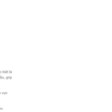
 biệt là
cầu, góp
h vực
ên