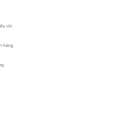
iểu chi
ch hàng
ng
.