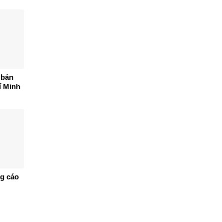
 bán
í Minh
ng cáo