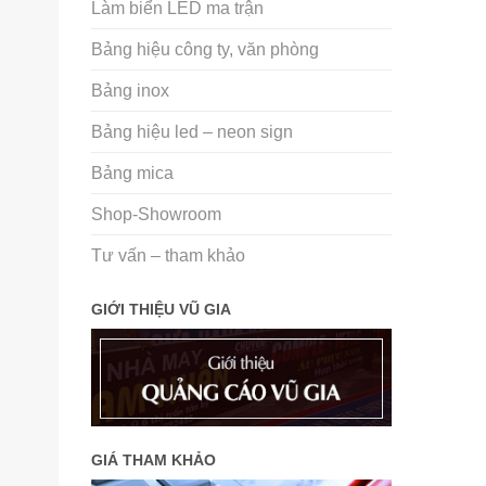
Làm biển LED ma trận
Bảng hiệu công ty, văn phòng
Bảng inox
Bảng hiệu led – neon sign
Bảng mica
Shop-Showroom
Tư vấn – tham khảo
GIỚI THIỆU VŨ GIA
GIÁ THAM KHẢO