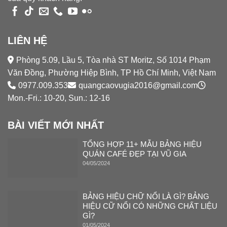
LIÊN HỆ
Phòng 5.09, Lầu 5, Tòa nhà ST Moritz, Số 1014 Phạm
Văn Đồng, Phường Hiệp Bình, TP Hồ Chí Minh, Việt Nam
0977.009.353
quangcaovugia2016@gmail.com
Mon.-Fri.: 10-20, Sun.: 12-16
BÀI VIẾT MỚI NHẤT
TỔNG HỢP 11+ MẪU BẢNG HIỆU
QUÁN CAFÉ ĐẸP TẠI VŨ GIA
04/05/2024
BẢNG HIỆU CHỮ NỔI LÀ GÌ? BẢNG
HIỆU CỮ NỔI CÓ NHỮNG CHẤT LIỆU
GÌ?
01/05/2024