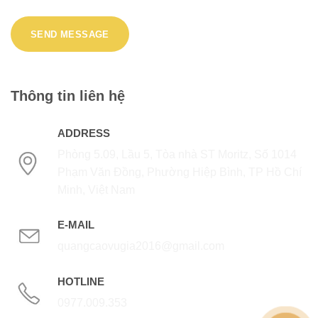
Thông tin liên hệ
ADDRESS
Phòng 5.09, Lầu 5, Tòa nhà ST Moritz, Số 1014
Phạm Văn Đồng, Phường Hiệp Bình, TP Hồ Chí
Minh, Việt Nam
E-MAIL
quangcaovugia2016@gmail.com
HOTLINE
0977.009.353