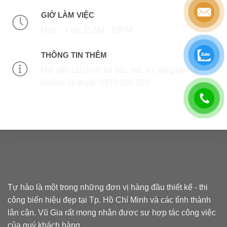
GIỜ LÀM VIỆC
Mon. - Frie. 11AM - 19PM
THÔNG TIN THÊM
Mọi yêu cầu thiết kế đặc thù, vui lòng liên hệ
hotline kỹ thuật: 0977.009.353
Tự hào là một trong những đơn vị hàng đầu thiết kế - thi
công biển hiệu đẹp tại Tp. Hồ Chí Minh và các tỉnh thành
lân cận. Vũ Gia rất mong nhận được sự hợp tác công việc
của quý khách hàng.