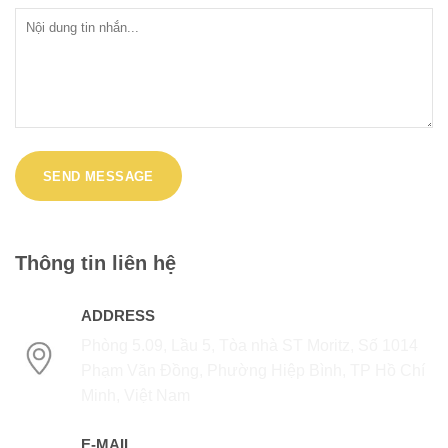
Thông tin liên hệ
ADDRESS
Phòng 5.09, Lầu 5, Tòa nhà ST Moritz, Số 1014
Phạm Văn Đồng, Phường Hiệp Bình, TP Hồ Chí
Minh, Việt Nam
E-MAIL