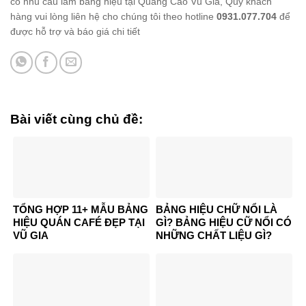
có nhu cầu làm bảng hiệu tại Quảng Cáo Vũ Gia, Quý khách
hàng vui lòng liên hệ cho chúng tôi theo hotline
0931.077.704
để
được hỗ trợ và báo giá chi tiết
Bài viết cùng chủ đề:
TỔNG HỢP 11+ MẪU BẢNG
BẢNG HIỆU CHỮ NỔI LÀ
HIỆU QUÁN CAFÉ ĐẸP TẠI
GÌ? BẢNG HIỆU CỮ NỔI CÓ
VŨ GIA
NHỮNG CHẤT LIỆU GÌ?