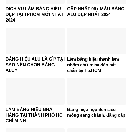
DỊCH VỤ LÀM BẢNG HIỆU
CẬP NHẬT 99+ MẪU BẢNG
ĐẸP TẠI TPHCM MỚI NHẤT
ALU ĐẸP NHẤT 2024
2024
BẢNG HIỆU ALU LÀ GÌ? TẠI
Làm bảng hiệu thanh lam
SAO NÊN CHỌN BẢNG
nhôm chữ mica đèn hắt
ALU?
chân tại Tp.HCM
LÀM BẢNG HIỆU NHÀ
Bảng hiệu hộp đèn siêu
HÀNG TẠI THÀNH PHỐ HỒ
mỏng sang chảnh, đẳng cấp
CHÍ MINH