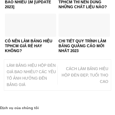
BAO NHIÊU 1M [UPDATE
TPHCM THÌ NÊN DÙNG
2023]
NHỮNG CHẤT LIỆU NÀO?
CÓ NÊN LÀM BẢNG HIỆU
CHI TIẾT QUY TRÌNH LÀM
TPHCM GIÁ RẺ HAY
BẢNG QUẢNG CÁO MỚI
KHÔNG?
NHẤT 2023
LÀM BẢNG HIỆU HỘP ĐÈN
CÁCH LÀM BẢNG HIỆU
GIÁ BAO NHIÊU? CÁC YẾU
HỘP ĐÈN ĐẸP, TUỔI THỌ
TỐ ẢNH HƯỞNG ĐẾN
CAO
BẢNG GIÁ
Dịch vụ của chúng tôi