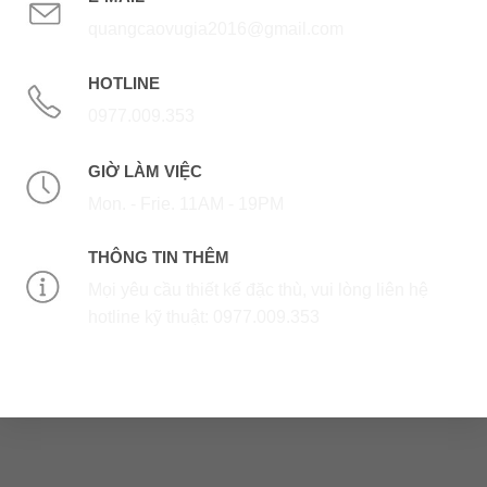
quangcaovugia2016@gmail.com
HOTLINE
0977.009.353
GIỜ LÀM VIỆC
Mon. - Frie. 11AM - 19PM
THÔNG TIN THÊM
Mọi yêu cầu thiết kế đặc thù, vui lòng liên hệ
hotline kỹ thuật: 0977.009.353