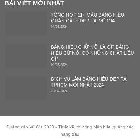
BÀI VIẾT MỚI NHẤT
TỔNG HỢP 11+ MẪU BẢNG HIỆU
QUÁN CAFÉ ĐẸP TẠI VŨ GIA
04/05/2024
BẢNG HIỆU CHỮ NỔI LÀ GÌ? BẢNG
HIỆU CỮ NỔI CÓ NHỮNG CHẤT LIỆU
GÌ?
01/05/2024
DỊCH VỤ LÀM BẢNG HIỆU ĐẸP TẠI
TPHCM MỚI NHẤT 2024
28/04/2024
Quảng cáo Vũ Gia 2023 - Thiết kế, thi công biển hiệu quảng cáo
hàng đầu