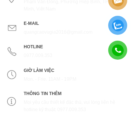
Phạm Văn Đồng, Phường Hiệp Bình, TP Hồ Chí
Minh, Việt Nam
E-MAIL
quangcaovugia2016@gmail.com
HOTLINE
0977.009.353
GIỜ LÀM VIỆC
Mon. - Frie. 11AM - 19PM
THÔNG TIN THÊM
Mọi yêu cầu thiết kế đặc thù, vui lòng liên hệ
hotline kỹ thuật: 0977.009.353