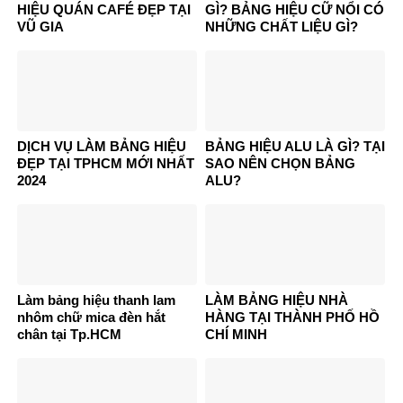
HIỆU QUÁN CAFÉ ĐẸP TẠI
GÌ? BẢNG HIỆU CỮ NỔI CÓ
VŨ GIA
NHỮNG CHẤT LIỆU GÌ?
DỊCH VỤ LÀM BẢNG HIỆU
BẢNG HIỆU ALU LÀ GÌ? TẠI
ĐẸP TẠI TPHCM MỚI NHẤT
SAO NÊN CHỌN BẢNG
2024
ALU?
Làm bảng hiệu thanh lam
LÀM BẢNG HIỆU NHÀ
nhôm chữ mica đèn hắt
HÀNG TẠI THÀNH PHỐ HỒ
chân tại Tp.HCM
CHÍ MINH