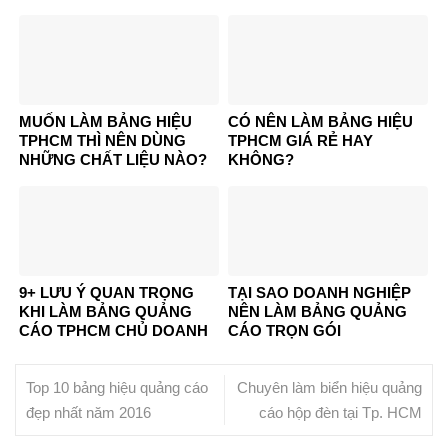
MUỐN LÀM BẢNG HIỆU
CÓ NÊN LÀM BẢNG HIỆU
TPHCM THÌ NÊN DÙNG
TPHCM GIÁ RẺ HAY
NHỮNG CHẤT LIỆU NÀO?
KHÔNG?
9+ LƯU Ý QUAN TRỌNG
TẠI SAO DOANH NGHIỆP
KHI LÀM BẢNG QUẢNG
NÊN LÀM BẢNG QUẢNG
CÁO TPHCM CHỦ DOANH
CÁO TRỌN GÓI
NGHIỆP KHÔNG NÊN BỎ
LỠ
Top 10 bảng hiệu quảng cáo
Chuyên làm biển hiệu quảng
đẹp nhất năm 2016
cáo hộp đèn tại Tp. HCM