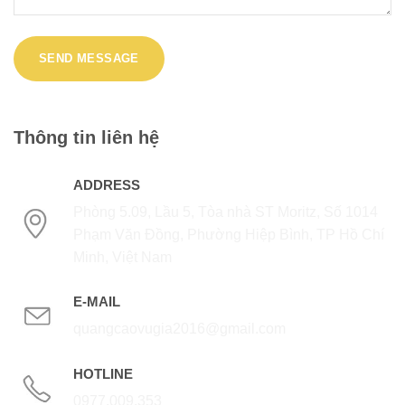
Thông tin liên hệ
ADDRESS
Phòng 5.09, Lầu 5, Tòa nhà ST Moritz, Số 1014
Phạm Văn Đồng, Phường Hiệp Bình, TP Hồ Chí
Minh, Việt Nam
E-MAIL
quangcaovugia2016@gmail.com
HOTLINE
0977.009.353