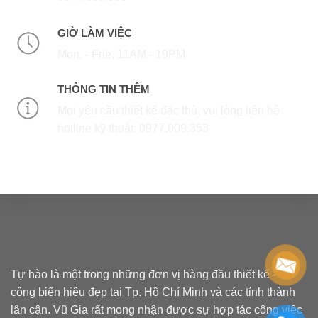
GIỜ LÀM VIỆC
Mon. - Frie. 11AM - 19PM
THÔNG TIN THÊM
Mọi yêu cầu thiết kế đặc thù, vui lòng liên hệ
hotline kỹ thuật: 0977.009.353
Tự hào là một trong những đơn vị hàng đầu thiết kế - thi
công biển hiệu đẹp tại Tp. Hồ Chí Minh và các tỉnh thành
lân cận. Vũ Gia rất mong nhận được sự hợp tác công việc