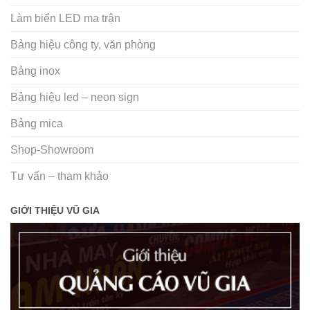
Làm biển LED ma trận
Bảng hiệu công ty, văn phòng
Bảng inox
Bảng hiệu led – neon sign
Bảng mica
Shop-Showroom
Tư vấn – tham khảo
GIỚI THIỆU VŨ GIA