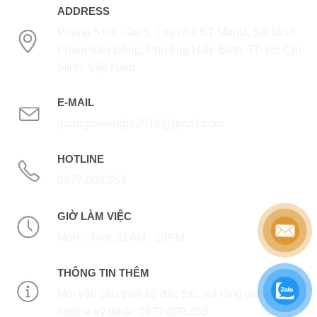
ADDRESS
Phòng 5.09, Lầu 5, Tòa nhà ST Moritz, Số 1014
Phạm Văn Đồng, Phường Hiệp Bình, TP Hồ Chí
Minh, Việt Nam
E-MAIL
quangcaovugia2016@gmail.com
HOTLINE
0977.009.353
GIỜ LÀM VIỆC
Mon. - Frie. 11AM - 19PM
THÔNG TIN THÊM
Mọi yêu cầu thiết kế đặc thù, vui lòng liên hệ
hotline kỹ thuật: 0977.009.353