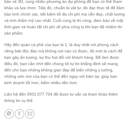
bản vẻ 3D, cùng nhiều phương án dự phòng để bạn có thể tham
khảo và lựa chọn. Tiếp đó, chuẩn bị vật tư, đo đạc thực tế để đảm
bảo tính chính xác, tiết kiệm tối đa chi phí mà vẫn đẹp, chất lượng
và tính thẩm mỹ cao nhất. Cuối cùng là thi công, đảm bảo về mặt
thời gian và hoàn tất chi phí về phía công ty khi bạn đã nhiệm thi
sản phẩm.
Hãy đến quán cà phê của bạn là 1, là duy nhất với phong cách
riêng biệt độc đáo mà không nơi nào có được, đó mới là cách để
bạn gây ấn tượng, sự thu hút đối với khách hàng. Để làm được
điều đó, bạn cần nhờ đến chúng tôi tự tin khẳng định sẽ mang
đến cho bạn những không gian đẹp để biến những ý tưởng,
những ước mơ của bạn có thể đến ngay với hiện tại, giúp bạn
kinh doanh tốt hơn, kiếm nhiều tiền hơn.
Liên hệ đến 0931.077.704 để được tư vấn và tham khảo thêm
thông tin cụ thể.