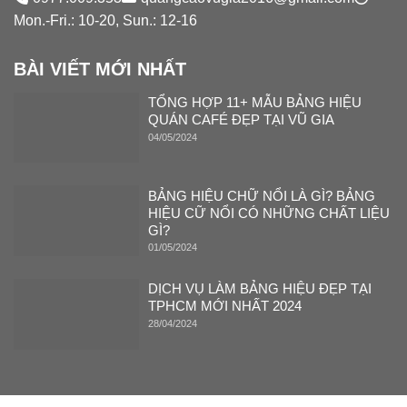
Mon.-Fri.: 10-20, Sun.: 12-16
BÀI VIẾT MỚI NHẤT
TỔNG HỢP 11+ MẪU BẢNG HIỆU
QUÁN CAFÉ ĐẸP TẠI VŨ GIA
04/05/2024
BẢNG HIỆU CHỮ NỔI LÀ GÌ? BẢNG
HIỆU CỮ NỔI CÓ NHỮNG CHẤT LIỆU
GÌ?
01/05/2024
DỊCH VỤ LÀM BẢNG HIỆU ĐẸP TẠI
TPHCM MỚI NHẤT 2024
28/04/2024