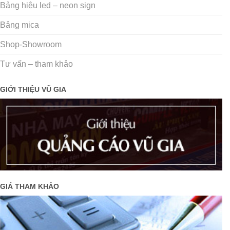
Bảng hiệu led – neon sign
Bảng mica
Shop-Showroom
Tư vấn – tham khảo
GIỚI THIỆU VŨ GIA
GIÁ THAM KHẢO