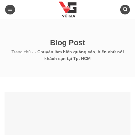
Skip
to
content
Blog Post
Trang chủ
-
-
Chuyên làm biển quảng cáo, biển chữ nổi
khách sạn tại Tp. HCM