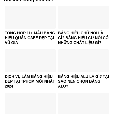
TỔNG HỢP 11+ MẪU BẢNG
BẢNG HIỆU CHỮ NỔI LÀ
HIỆU QUÁN CAFÉ ĐẸP TẠI
GÌ? BẢNG HIỆU CỮ NỔI CÓ
VŨ GIA
NHỮNG CHẤT LIỆU GÌ?
DỊCH VỤ LÀM BẢNG HIỆU
BẢNG HIỆU ALU LÀ GÌ? TẠI
ĐẸP TẠI TPHCM MỚI NHẤT
SAO NÊN CHỌN BẢNG
2024
ALU?