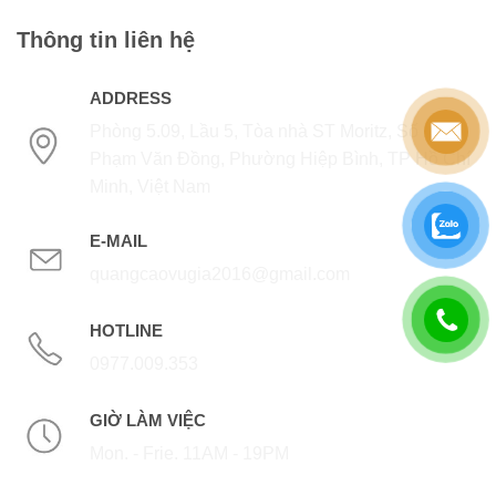
Thông tin liên hệ
ADDRESS
Phòng 5.09, Lầu 5, Tòa nhà ST Moritz, Số 1014
Phạm Văn Đồng, Phường Hiệp Bình, TP Hồ Chí
Minh, Việt Nam
E-MAIL
quangcaovugia2016@gmail.com
HOTLINE
0977.009.353
GIỜ LÀM VIỆC
Mon. - Frie. 11AM - 19PM