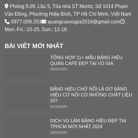
Phòng 5.09, Lầu 5, Tòa nhà ST Moritz, Số 1014 Phạm
Văn Đồng, Phường Hiệp Bình, TP Hồ Chí Minh, Việt Nam
0977.009.353
quangcaovugia2016@gmail.com
Mon.-Fri.: 10-20, Sun.: 12-16
BÀI VIẾT MỚI NHẤT
TỔNG HỢP 11+ MẪU BẢNG HIỆU
QUÁN CAFÉ ĐẸP TẠI VŨ GIA
04/05/2024
BẢNG HIỆU CHỮ NỔI LÀ GÌ? BẢNG
HIỆU CỮ NỔI CÓ NHỮNG CHẤT LIỆU
GÌ?
01/05/2024
DỊCH VỤ LÀM BẢNG HIỆU ĐẸP TẠI
TPHCM MỚI NHẤT 2024
28/04/2024