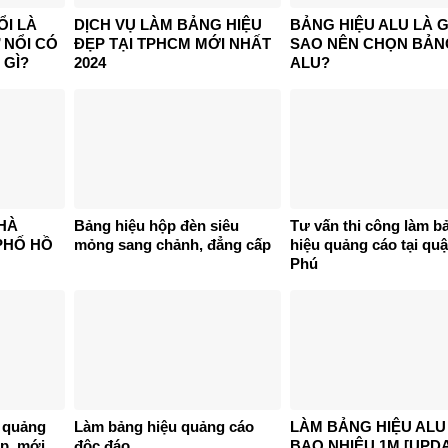
ỔI LÀ
DỊCH VỤ LÀM BẢNG HIỆU
BẢNG HIỆU ALU LÀ G
 NỔI CÓ
ĐẸP TẠI TPHCM MỚI NHẤT
SAO NÊN CHỌN BẢN
 GÌ?
2024
ALU?
HÀ
Bảng hiệu hộp đèn siêu
Tư vấn thi công làm b
PHỐ HỒ
mỏng sang chảnh, đẳng cấp
hiệu quảng cáo tại qu
Phú
 quảng
Làm bảng hiệu quảng cáo
LÀM BẢNG HIỆU ALU
p, mới
độc đáo
BAO NHIÊU 1M [UPD