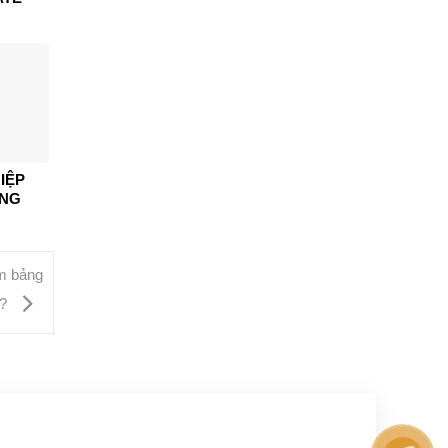
IỆP
ẢNG
àm bảng
o?