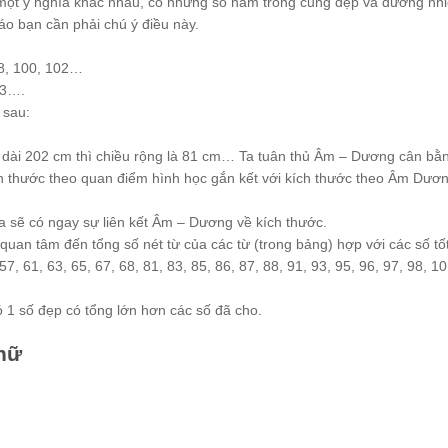
một ý nghĩa khác nhau, có những số nằm trong cung đẹp và đương nhi
áo bạn cần phải chú ý điều này.
88, 100, 102…
03….
 sau:
ều dài 202 cm thì chiều rộng là 81 cm… Ta tuân thủ Âm – Dương cân bằ
ích thước theo quan điểm hình học gắn kết với kích thước theo Âm Dươ
ta sẽ có ngay sự liên kết Âm – Dương về kích thước.
ể quan tâm đến tổng số nét từ của các từ (trong bảng) hợp với các số tố
 57, 61, 63, 65, 67, 68, 81, 83, 85, 86, 87, 88, 91, 93, 95, 96, 97, 98, 1
có 1 số đẹp có tổng lớn hơn các số đã cho.
chữ