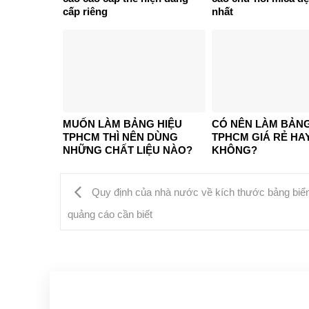
cấp riêng
nhất
MUỐN LÀM BẢNG HIỆU
CÓ NÊN LÀM BẢNG
TPHCM THÌ NÊN DÙNG
TPHCM GIÁ RẺ HA
NHỮNG CHẤT LIỆU NÀO?
KHÔNG?
Quy định của nhà nước về kích thước bảng biển
quảng cáo cần biết