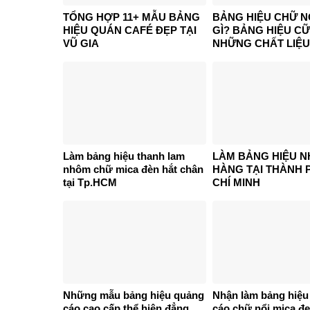
TỔNG HỢP 11+ MẪU BẢNG
BẢNG HIỆU CHỮ N
HIỆU QUÁN CAFÉ ĐẸP TẠI
GÌ? BẢNG HIỆU CỮ
VŨ GIA
NHỮNG CHẤT LIỆU
Làm bảng hiệu thanh lam
LÀM BẢNG HIỆU N
nhôm chữ mica đèn hắt chân
HÀNG TẠI THÀNH 
tại Tp.HCM
CHÍ MINH
Những mẫu bảng hiệu quảng
Nhận làm bảng hiệu
cáo cao cấp thể hiện đẳng
cáo chữ nổi mica đẹ