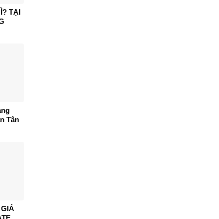
Ì? TẠI
G
ảng
ận Tân
 GIÁ
ATE