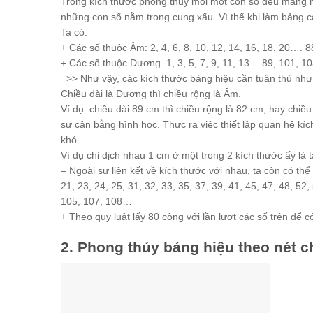
Trong kích thước phong thủy mỗi một con số đều mang 
những con số nằm trong cung xấu. Vì thế khi làm bảng c
Ta có:
+ Các số thuộc Âm: 2, 4, 6, 8, 10, 12, 14, 16, 18, 20…. 
+ Các số thuộc Dương. 1, 3, 5, 7, 9, 11, 13… 89, 101, 1
=>> Như vậy, các kích thước bảng hiệu cần tuân thủ như
Chiều dài là Dương thì chiều rộng là Âm.
Ví dụ: chiều dài 89 cm thì chiều rộng là 82 cm, hay chi
sự cân bằng hình học. Thực ra việc thiết lập quan hệ k
khó.
Ví dụ chỉ dịch nhau 1 cm ở một trong 2 kích thước ấy là 
– Ngoài sự liên kết về kích thước với nhau, ta còn có th
21, 23, 24, 25, 31, 32, 33, 35, 37, 39, 41, 45, 47, 48, 52,
105, 107, 108…
+ Theo quy luật lấy 80 cộng với lần lượt các số trên để 
2. Phong thủy bảng hiệu theo nét 