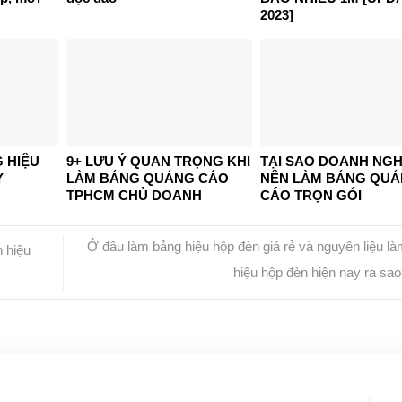
2023]
 HIỆU
9+ LƯU Ý QUAN TRỌNG KHI
TẠI SAO DOANH NGH
Y
LÀM BẢNG QUẢNG CÁO
NÊN LÀM BẢNG QU
TPHCM CHỦ DOANH
CÁO TRỌN GÓI
NGHIỆP KHÔNG NÊN BỎ
LỠ
Ở đâu làm bảng hiệu hộp đèn giá rẻ và nguyên liệu l
 hiệu
hiệu hộp đèn hiện nay ra sa