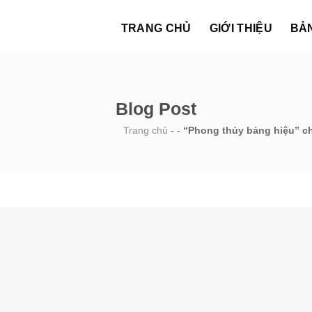
TRANG CHỦ
GIỚI THIỆU
BẢ
Blog Post
Trang chủ
-
-
“Phong thủy bảng hiệu” ch