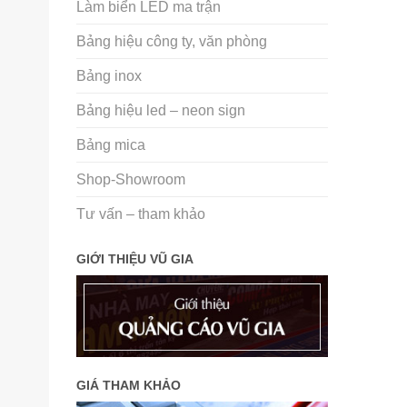
Làm biển LED ma trận
Bảng hiệu công ty, văn phòng
Bảng inox
Bảng hiệu led – neon sign
Bảng mica
Shop-Showroom
Tư vấn – tham khảo
GIỚI THIỆU VŨ GIA
GIÁ THAM KHẢO