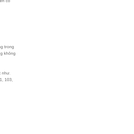
ên có
ng trong
ng không
t như.
01, 103,