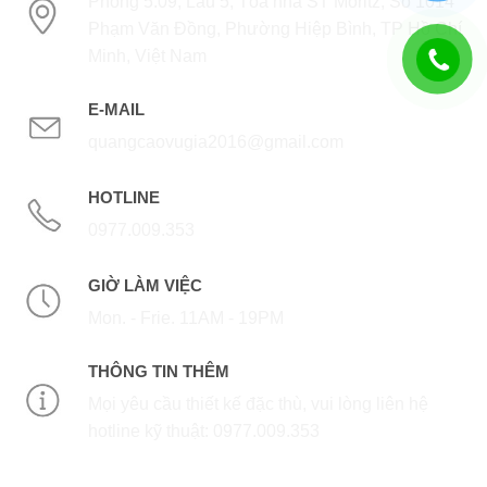
Phòng 5.09, Lầu 5, Tòa nhà ST Moritz, Số 1014
Phạm Văn Đồng, Phường Hiệp Bình, TP Hồ Chí
Minh, Việt Nam
E-MAIL
quangcaovugia2016@gmail.com
HOTLINE
0977.009.353
GIỜ LÀM VIỆC
Mon. - Frie. 11AM - 19PM
THÔNG TIN THÊM
Mọi yêu cầu thiết kế đặc thù, vui lòng liên hệ
hotline kỹ thuật: 0977.009.353