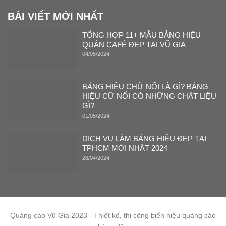
BÀI VIẾT MỚI NHẤT
TỔNG HỢP 11+ MẪU BẢNG HIỆU
QUÁN CAFÉ ĐẸP TẠI VŨ GIA
04/05/2024
BẢNG HIỆU CHỮ NỔI LÀ GÌ? BẢNG
HIỆU CỮ NỔI CÓ NHỮNG CHẤT LIỆU
GÌ?
01/05/2024
DỊCH VỤ LÀM BẢNG HIỆU ĐẸP TẠI
TPHCM MỚI NHẤT 2024
28/04/2024
Quảng cáo Vũ Gia 2023 - Thiết kế, thi công biển hiệu quảng cáo