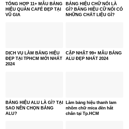
TỔNG HỢP 11+ MẪU BẢNG
BẢNG HIỆU CHỮ NỔI LÀ
HIỆU QUÁN CAFÉ ĐẸP TẠI
GÌ? BẢNG HIỆU CỮ NỔI CÓ
VŨ GIA
NHỮNG CHẤT LIỆU GÌ?
DỊCH VỤ LÀM BẢNG HIỆU
CẬP NHẬT 99+ MẪU BẢNG
ĐẸP TẠI TPHCM MỚI NHẤT
ALU ĐẸP NHẤT 2024
2024
BẢNG HIỆU ALU LÀ GÌ? TẠI
Làm bảng hiệu thanh lam
SAO NÊN CHỌN BẢNG
nhôm chữ mica đèn hắt
ALU?
chân tại Tp.HCM