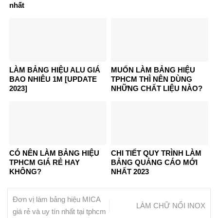
nhất
LÀM BẢNG HIỆU ALU GIÁ
MUỐN LÀM BẢNG HIỆU
BAO NHIÊU 1M [UPDATE
TPHCM THÌ NÊN DÙNG
2023]
NHỮNG CHẤT LIỆU NÀO?
CÓ NÊN LÀM BẢNG HIỆU
CHI TIẾT QUY TRÌNH LÀM
TPHCM GIÁ RẺ HAY
BẢNG QUẢNG CÁO MỚI
KHÔNG?
NHẤT 2023
Đơn vị làm bảng hiệu MICA
LÀM CHỮ NỔI INOX
giá rẻ và uy tín nhất tại tphcm