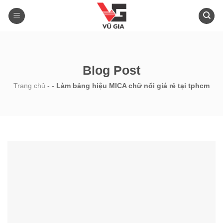
Skip
to
content
Blog Post
Trang chủ
-
-
Làm bảng hiệu MICA chữ nổi giá rẻ tại tphcm