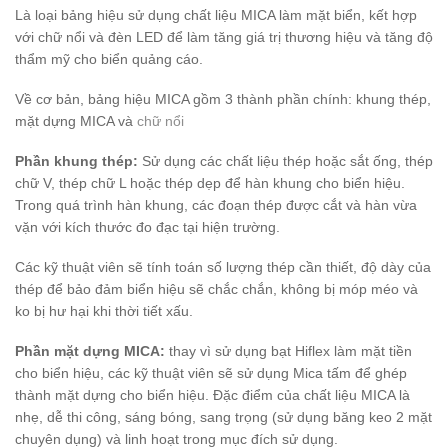
Là loại bảng hiệu sử dụng chất liệu MICA làm mặt biển, kết hợp
với chữ nổi và đèn LED để làm tăng giá trị thương hiệu và tăng độ
thẩm mỹ cho biển quảng cáo.
Về cơ bản, bảng hiệu MICA gồm 3 thành phần chính: khung thép,
mặt dựng MICA và
chữ nổi
Phần khung thép:
Sử dụng các chất liệu thép hoặc sắt ống, thép
chữ V, thép chữ L hoặc thép dẹp để hàn khung cho biển hiệu.
Trong quá trình hàn khung, các đoạn thép được cắt và hàn vừa
vặn với kích thước đo đạc tại hiện trường.
Các kỹ thuật viên sẽ tính toán số lượng thép cần thiết, độ dày của
thép để bảo đảm biển hiệu sẽ chắc chắn, không bị móp méo và
ko bị hư hại khi thời tiết xấu.
Phần mặt dựng MICA:
thay vì sử dụng bạt Hiflex làm mặt tiền
cho biển hiệu, các kỹ thuật viên sẽ sử dụng Mica tấm để ghép
thành mặt dựng cho biển hiệu. Đặc điểm của chất liệu MICA là
nhẹ, dễ thi công, sáng bóng, sang trọng (sử dụng băng keo 2 mặt
chuyên dụng) và linh hoạt trong mục đích sử dụng.