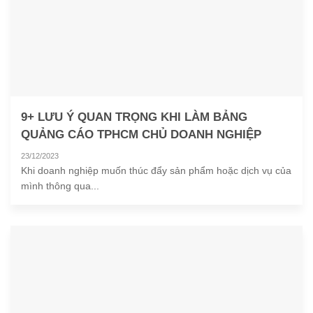
9+ LƯU Ý QUAN TRỌNG KHI LÀM BẢNG
QUẢNG CÁO TPHCM CHỦ DOANH NGHIỆP
KHÔNG NÊN BỎ LỠ
23/12/2023
Khi doanh nghiệp muốn thúc đẩy sản phẩm hoặc dịch vụ của
mình thông qua...