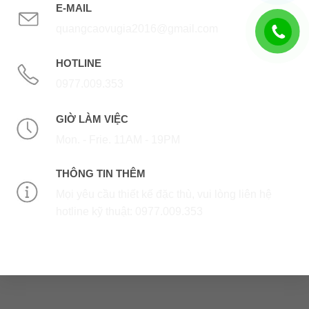
E-MAIL
quangcaovugia2016@gmail.com
HOTLINE
0977.009.353
GIỜ LÀM VIỆC
Mon. - Frie. 11AM - 19PM
THÔNG TIN THÊM
Mọi yêu cầu thiết kế đặc thù, vui lòng liên hệ
hotline kỹ thuật: 0977.009.353