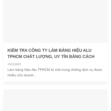
KIỂM TRA CÔNG TY LÀM BẢNG HIỆU ALU
TPHCM CHẤT LƯỢNG, UY TÍN BẰNG CÁCH
NÀO?
13/12/2023
Làm bảng hiệu Alu TPHCM là một trong những dịch vụ được
nhiều chủ doanh...