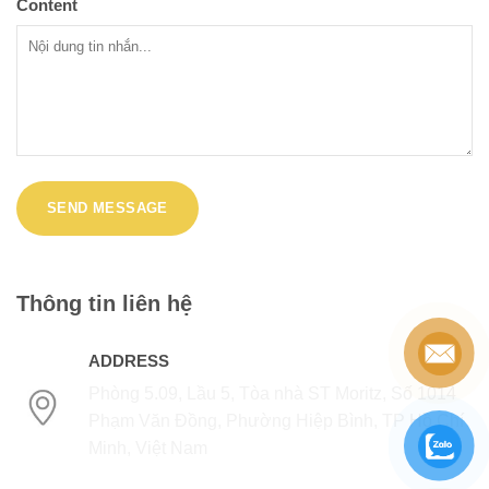
Content
Thông tin liên hệ
ADDRESS
Phòng 5.09, Lầu 5, Tòa nhà ST Moritz, Số 1014
Phạm Văn Đồng, Phường Hiệp Bình, TP Hồ Chí
Minh, Việt Nam