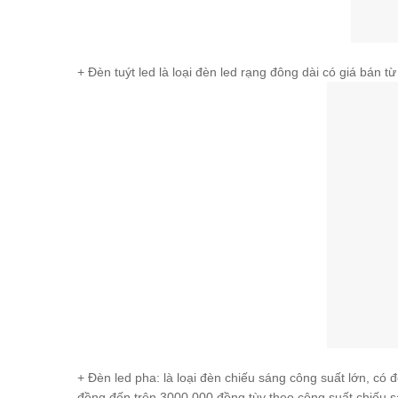
+ Đèn tuýt led là loại đèn led rạng đông dài có giá bán 
+ Đèn led pha: là loại đèn chiếu sáng công suất lớn, có đ
đồng đến trên 3000.000 đồng tùy theo công suất chiếu sá