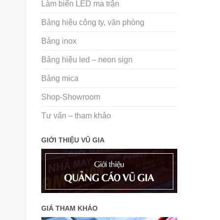
Làm biển LED ma trận
Bảng hiệu công ty, văn phòng
Bảng inox
Bảng hiệu led – neon sign
Bảng mica
Shop-Showroom
Tư vấn – tham khảo
GIỚI THIỆU VŨ GIA
GIÁ THAM KHẢO