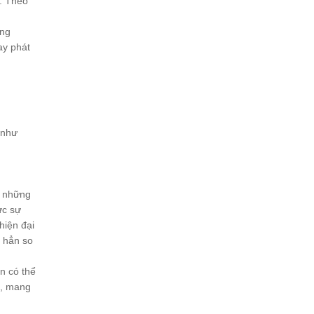
. Theo
ông
ay phát
 như
g những
ực sự
hiện đại
n hẳn so
n có thể
n, mang