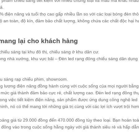
 phẩm chiếu sáng tiết kiệm với nhiều chủng loại và mẫu mã khác nhau
á.
điện năng và tuổi thọ cao gấp nhiều lần so với các loại bóng đèn th
ộ an toàn, độ kín, đảm bảo chất lượng, không chứa các chất độc hại h
mang lại cho khách hàng
iếu sáng tại khu đô thị, chiếu sáng ở khu dân cư.
rong nhà xưởng, khu vực bãi – Đèn led rạng đông chiếu sáng dân dụng
iếu sáng rạp chiếu phim, showroom.
ăng lượng điện năng đồng hành cùng với cuộc sống của mọi người bằn
 mức giá thành đảm bảo cực rẻ, chất lượng cao. Đèn led rạng đông th
rong việc tiết kiệm điện năng, sản phẩm được ứng dụng công nghệ led 
nh, nó có thể mang tới những giá trị cùng với các lợi ích vượt trội hơ
ảng giá từ 29.000 đồng đến 470.000 đồng tùy theo loại. Bạn hoàn toà
g đông vào trong cuộc sống hằng ngày với giá thành siêu rẻ và hấp dẫ