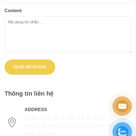
Content
Thông tin liên hệ
ADDRESS
Phòng 5.09, Lầu 5, Tòa nhà ST Moritz, Số 1014
Phạm Văn Đồng, Phường Hiệp Bình, TP Hồ Chí
Minh, Việt Nam