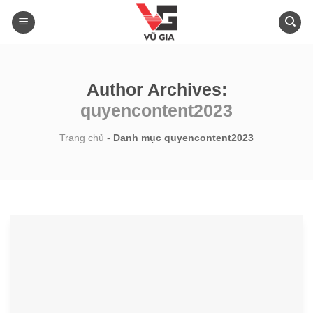
Skip
to
content
Author Archives:
quyencontent2023
Trang chủ
-
Danh mục quyencontent2023