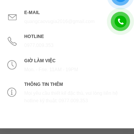
E-MAIL
quangcaovugia2016@gmail.com
HOTLINE
0977.009.353
GIỜ LÀM VIỆC
Mon. - Frie. 11AM - 19PM
THÔNG TIN THÊM
Mọi yêu cầu thiết kế đặc thù, vui lòng liên hệ
hotline kỹ thuật: 0977.009.353